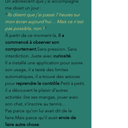
Un adolescent que j’ai accompagné 
me disait un jour :
“
Ils disent que j’ai passé 7 heures sur 
mon écran aujourd’hui… Mais ce n’est 
pas possible, non ?
”
À partir de ce moment-là, 
il a 
commencé à observer son 
comportement
.Sans pression. Sans 
interdiction. Juste avec 
curiosité
.
Il a installé une application pour suivre 
son usage, il a testé des limites 
automatiques, il a trouvé des astuces 
pour 
reprendre le contrôle
.Petit à petit, 
il a découvert le plaisir d’autres 
activités :lire ses mangas, jouer avec 
son chat, s’inscrire au tennis…
Pas parce qu’on lui avait dit de le 
faire.Mais parce qu’il avait 
envie de 
faire autre chose
.