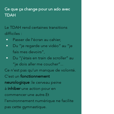
Ce que ça change pour un ado avec 
TDAH
Le TDAH rend certaines transitions 
difficiles :
Passer de l’écran au cahier,
Du “je regarde une vidéo” au “je 
fais mes devoirs”,
Du “j’étais en train de scroller” au 
“je dois aller me coucher”...
Ce n’est pas qu’un manque de volonté. 
C’est un 
fonctionnement 
neurologique
 :le cerveau peine 
à 
inhiber
 une action pour en 
commencer une 
autre.Et
l’environnement numérique ne facilite 
pas cette gymnastique.