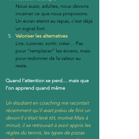
Nous aussi, adultes, nous devons 
incarner ce que nous proposons. 
Un écran éteint au repas, c’est déjà 
un signal fort.
Valoriser les alternatives
Lire, cuisiner, sortir, créer… Pas 
pour “remplacer” les écrans, mais 
pour redonner de la valeur au 
reste.
Quand l’attention se perd… mais que 
l’on apprend quand même
Un étudiant en coaching me racontait 
récemment qu’il avait prévu de finir un 
devoir.Il
 s’était levé tôt, motivé.Mais à 
minuit, il se retrouvait à avoir appris les 
règles du tennis, les types de pizzas 