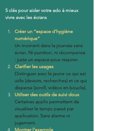
5 clés pour aider votre ado à mieux 
vivre avec les écrans
Créer un “espace d’hygiène 
numérique”
Un moment dans la journée sans 
écran. Ni punition, ni récompense 
: juste un espace pour respirer.
Clarifier les usages
Distinguer avec le jeune ce qui est 
utile (devoirs, recherches) et ce qui 
disperse (scroll, vidéos en boucle).
Utiliser des outils de suivi doux
Certaines applis permettent de 
visualiser le temps passé par 
application. Sans alarme ni 
jugement.
Montrer l’exemple