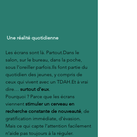
Une réalité quotidienne
Les écrans sont là. Partout.Dans le 
salon, sur le bureau, dans la poche, 
sous l’oreiller parfois.Ils font partie du 
quotidien des jeunes, y compris de 
ceux qui vivent avec un 
TDAH.Et
 à vrai 
dire… 
surtout d’eux
.
Pourquoi ? Parce que les écrans 
viennent 
stimuler un cerveau en 
recherche constante de nouveauté
, de 
gratification immédiate, d’évasion. 
Mais ce qui capte l’attention facilement 
n’aide pas toujours à la réguler.