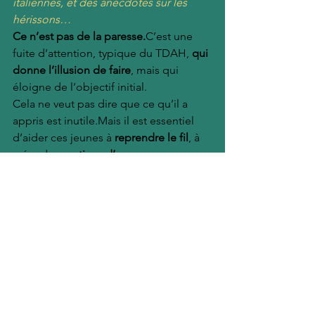
italiennes, et des anecdotes sur les 
hérissons…
Ce n’est pas de la paresse.
C’est une 
fuite d’attention, typique du TDAH, 
qui 
donne l’illusion de faire
, mais qui 
éloigne de l’objectif initial.
Cela ne veut pas dire que ce qu’il a 
appris est inutile.Mais il est essentiel 
d’aider ces jeunes à 
reprendre le fil
, à 
créer des 
routines d’ancrage
.
Ce que le coaching peut apporter
Dans le coaching, on ne “lutte” pas 
contre les écrans.On aide le jeune 
à 
comprendre ce qui se passe en lui
, à 
identifier 
ce qu’il cherche dans ses 
usages
, et à construire 
ses propres 
stratégies
. Parfois, on ne parle même 
pas des 
écrans.Et
 c’est justement là 