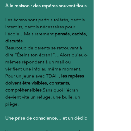
À la maison : des repères souvent flous
Les écrans sont parfois tolérés, parfois 
interdits, parfois nécessaires pour 
l’école…Mais rarement 
pensés, cadrés, 
discutés
.
Beaucoup de parents se retrouvent à 
dire “Éteins ton écran !”…Alors qu’eux-
mêmes répondent à un mail ou 
vérifient une info au même moment.
Pour un jeune avec TDAH, 
les repères 
doivent être visibles, constants, 
compréhensibles
.Sans quoi l’écran 
devient vite un refuge, une bulle, un 
piège.
Une prise de conscience… et un déclic